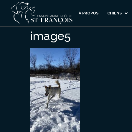
À PROPOS
CHIENS
image5